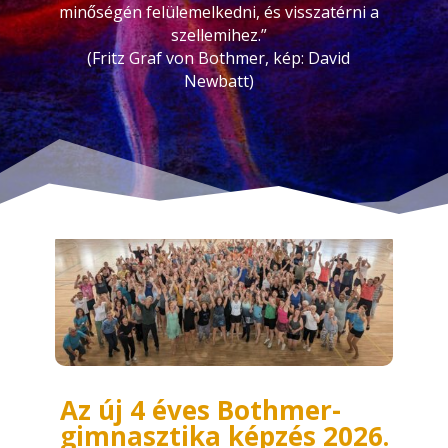
minőségén felülemelkedni, és visszatérni a
szellemihez.”
(Fritz Graf von Bothmer,
kép: David
Newbatt)
Az új 4 éves
Bothmer-
gimnasztika képzés 2026.