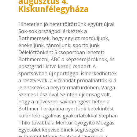
augusztus 4.
Kiskunfélegyháza
Hihetetlen jó hetet töltöttünk együtt újra!
Sok-sok országból érkeztek a
Bothmeresek, hogy együtt mozduljunk,
énekeljünk, táncoljunk, sportoljunk.
Délelőttönként 5 csoportban lehetett
Bothmerezni, ABC a képzésrejáróknak, és
posztgrad illetve kezdő csoport. A
sportsávban új sportággal ismerkedhettek
a résztvevők, a vízilabdát próbálhatták ki a
jelentkezők a helyi termálfürdőben, Varga-
Szemes Lászlóval. Szintén újdonság volt,
hogy a művészeti sávban egész héten a
Bothmer Terápiába nyertünk betekintést
különféle izgalmas gyakorlatokkal Stephan
Thilo továbbá a Merkúr Gyógyító Mozgás
Egyesület képviselőinek segítségével.
Esténként Méhes Csabával táncoltuk a