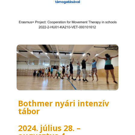
Bothmer nyári intenzív
tábor
2024. július 28. –