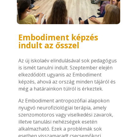
Embodiment képzés
indult az ősszel
Az új iskolaév elindulásával sok pedagógus
is ismét tanulni indult. Szeptember elején
elkezdődött ugyanis az Embodiment
képzés, ahová az ország minden tájáról és
még a határainkon túlról is érkeztek.
Az Embodiment antropozófiai alapokon
nyugvó neurofiziológiai terápia, amely
szenzomotoros vagy viselkedési zavarok,
illetve tanulási nehézségek esetén
alkalmazható. Ezek a problémák sok
esetben visszamaradt csecsemőkori