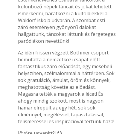
különböző népek táncait és jókat lehetett
ismerkedni, barátkozni a külföldiekkel a
Waldorf iskola udvarán. A szombat esti
záró eseményen gyönyörű dalokat
hallgattunk, táncokat láttunk és fergeteges
paródiákon nevettünk!
Az idén frissen végzett Bothmer csoport
bemutatta a nemzetközi csapat előtt
fantasztikus záró előadását, egy mesebeli
helyszínen, szélmalommal a háttérben. Sok
sok gratuláció, ámulat, öröm és könnyek,
meghatottság követte az előadást.
Magasra tették a magyarok a lécet! És
ahogy mindig szokott, most is nagyon
hamar elrepült az egy hét, sok sok
élménnyel, megéléssel, tapasztalással,
felismeréssel és inspirációval tértünk haza!
Jövőre ugyanitt?! 🙂