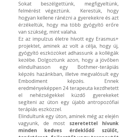
Sokat beszélgettünk, megfigyeltünk,
felmérést végeztünk. Kerestük, hogy
hogyan kellene ránézni a gyerekekre és azt
érzékeltük, hogy ma több gyógyító erőre
van szükség, mint valaha.
Ez az impulzus életre hívott egy Erasmus+
projektet, aminek az volt a célja, hogy új,
gyógyító eszközöket adhassunk a kollégák
kezébe. Dolgoztunk azon, hogy a jövőben
elindulhasson egy Bothmer-terápiás
képzés hazánkban, illetve megvalósult egy
Embodiment képzés. Ennek
eredményeképpen 24 terapeuta kezdhetett
el nehézségekkel küzdő gyerekeket
segíteni az úton egy újabb antropozófiai
terápiás eszközzel.
Elindultunk egy úton, aminek még az elején
vagyunk, de most
szeretettel hívunk
minden kedves érdeklődő szülőt,