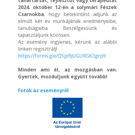
tanártársat, fejlesztőt vagy terapeutát
2024. október 12-én a s
olymári Fészek
Csarnokba
, hogy betekintést adjunk az
elmúlt két év munkájának eredményeibe,
tanulságaiba. Beszélgessünk és
tapasztaljunk közösen.
Az esemény ingyenes, kérünk az alábbi
linken regisztrálj!
https://forms.gle/Q5jp9jUGURGK3grp9
Minden ami él, az mozgásban van.
Gyertek, mozduljunk együtt tovább!
Fotók az eseményről