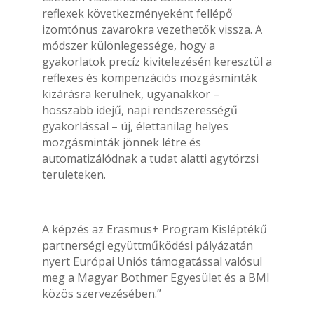
reflexek következményeként fellépő
izomtónus zavarokra vezethetők vissza. A
módszer különlegessége, hogy a
gyakorlatok precíz kivitelezésén keresztül a
reflexes és kompenzációs mozgásminták
kizárásra kerülnek, ugyanakkor –
hosszabb idejű, napi rendszerességű
gyakorlással – új, élettanilag helyes
mozgásminták jönnek létre és
automatizálódnak a tudat alatti agytörzsi
területeken.
A képzés az Erasmus+ Program Kisléptékű
partnerségi együttműködési pályázatán
nyert Európai Uniós támogatással valósul
meg a Magyar Bothmer Egyesület és a BMI
közös szervezésében.”