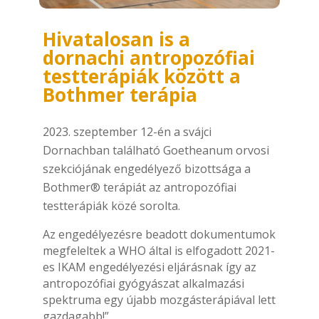
Hivatalosan is a
dornachi antropozófiai
testterápiák között a
Bothmer terápia
szeptember 12-én a svájci
Dornachban található Goetheanum orvosi
szekciójának engedélyező bizottsága a
Bothmer® terápiát az antropozófiai
testterápiák közé sorolta.
Az engedélyezésre beadott dokumentumok
megfeleltek a WHO által is elfogadott 2021-
es IKAM engedélyezési eljárásnak így az
antropozófiai gyógyászat alkalmazási
spektruma egy újabb mozgásterápiával lett
gazdagabb!”