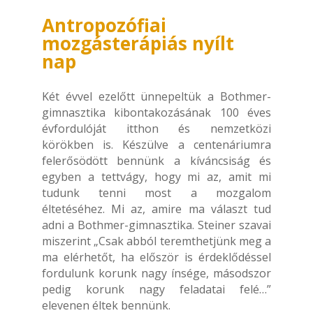
Antropozófiai
mozgásterápiás nyílt
nap
Két évvel ezelőtt ünnepeltük a Bothmer-
gimnasztika kibontakozásának 100 éves
évfordulóját itthon és nemzetközi
körökben is. Készülve a centenáriumra
felerősödött bennünk a kíváncsiság és
egyben a tettvágy, hogy mi az, amit mi
tudunk tenni most a mozgalom
éltetéséhez. Mi az, amire ma választ tud
adni a Bothmer-gimnasztika. Steiner szavai
miszerint „Csak abból teremthetjünk meg a
ma elérhetőt, ha először is érdeklődéssel
fordulunk korunk nagy ínsége, másodszor
pedig korunk nagy feladatai felé…”
elevenen éltek bennünk.