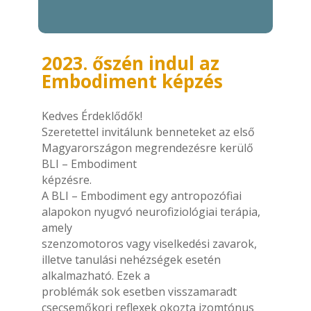
2023. őszén indul az
Embodiment képzés
Kedves Érdeklődők!
Szeretettel invitálunk benneteket az első
Magyarországon megrendezésre kerülő
BLI – Embodiment
képzésre.
A BLI – Embodiment egy antropozófiai
alapokon nyugvó neurofiziológiai terápia,
amely
szenzomotoros vagy viselkedési zavarok,
illetve tanulási nehézségek esetén
alkalmazható. Ezek a
problémák sok esetben visszamaradt
csecsemőkori reflexek okozta izomtónus