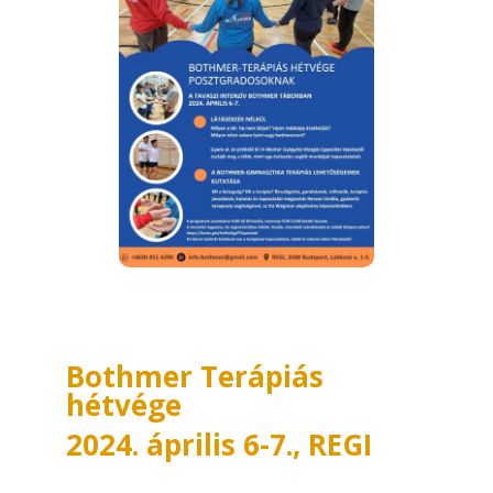
Bothmer Terápiás
hétvége
2024. április 6-7.,
REGI