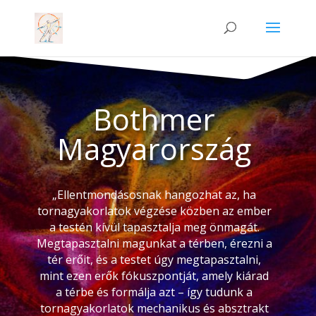
Bothmer
Magyarország
„
Ellentmondásosnak hangozhat az, ha
tornagyakorlatok végzése közben az ember
a testén kívül tapasztalja meg önmagát.
Megtapasztalni magunkat a térben, érezni a
tér erőit, és a testet úgy megtapasztalni,
mint ezen erők fókuszpontját, amely kiárad
a térbe és formálja azt – így tudunk a
tornagyakorlatok mechanikus és absztrakt