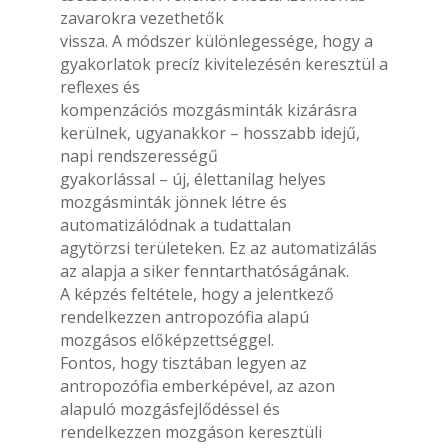
zavarokra vezethetők
vissza. A módszer különlegessége, hogy a
gyakorlatok precíz kivitelezésén keresztül a
reflexes és
kompenzációs mozgásminták kizárásra
kerülnek, ugyanakkor – hosszabb idejű,
napi rendszerességű
gyakorlással – új, élettanilag helyes
mozgásminták jönnek létre és
automatizálódnak a tudattalan
agytörzsi területeken. Ez az automatizálás
az alapja a siker fenntarthatóságának.
A képzés feltétele, hogy a jelentkező
rendelkezzen antropozófia alapú
mozgásos előképzettséggel.
Fontos, hogy tisztában legyen az
antropozófia emberképével, az azon
alapuló mozgásfejlődéssel és
rendelkezzen mozgáson keresztüli