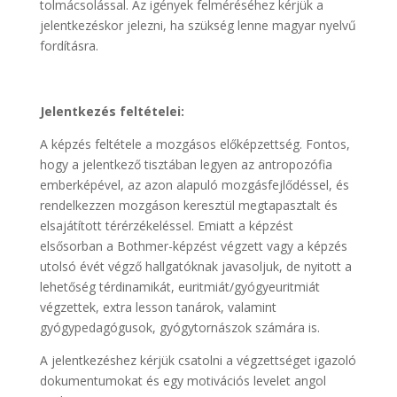
tolmácsolással. Az igények felméréséhez kérjük a
jelentkezéskor jelezni, ha szükség lenne magyar nyelvű
fordításra.
Jelentkezés feltételei:
A képzés feltétele a mozgásos előképzettség. Fontos,
hogy a jelentkező tisztában legyen az antropozófia
emberképével, az azon alapuló mozgásfejlődéssel, és
rendelkezzen mozgáson keresztül megtapasztalt és
elsajátított térérzékeléssel. Emiatt a képzést
elsősorban a Bothmer-képzést végzett vagy a képzés
utolsó évét végző hallgatóknak javasoljuk, de nyitott a
lehetőség térdinamikát, euritmiát/gyógyeuritmiát
végzettek, extra lesson tanárok, valamint
gyógypedagógusok, gyógytornászok számára is.
A jelentkezéshez kérjük csatolni a végzettséget igazoló
dokumentumokat és egy motivációs levelet angol