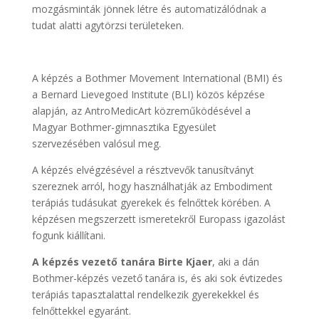
mozgásminták jönnek létre és automatizálódnak a
tudat alatti agytörzsi területeken.
A képzés a Bothmer Movement International (BMI) és
a Bernard Lievegoed Institute (BLI) közös képzése
alapján, az AntroMedicArt közreműködésével a
Magyar Bothmer-gimnasztika Egyesület
szervezésében valósul meg.
A képzés elvégzésével a résztvevők tanusítványt
szereznek arról, hogy használhatják az Embodiment
terápiás tudásukat gyerekek és felnőttek körében. A
képzésen megszerzett ismeretekről Europass igazolást
fogunk kiállítani.
A képzés vezető tanára
Birte
Kjaer
, aki a dán
Bothmer-képzés vezető tanára is, és aki sok évtizedes
terápiás tapasztalattal rendelkezik gyerekekkel és
felnőttekkel egyaránt.