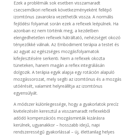
Ezek a problémák sok esetben visszamaradt
csecsemőkori reflexek következményeként fellépő
izomtónus zavarokra vezethetők vissza. A normális
fejlődési folyamat során ezek a reflexek leépülnek. Ha
azonban ez nem történik meg, a kezdetben
elengedhetetlen reflexek hátráltató, nehézséget okozó
tényezőkké válnak. Az Embodiment terápia a testet és
az agyat az egészséges mozgásfolyamatok
kifejlesztésére serkenti. Nem a reflexek okozta
tüneteken, hanem magán a reflex integrálásán
dolgozik. A terápia egyik alapja egy rotáción alapuló
mozgássorozat, mely segíti az izomtónus és a mozgás
utóérését, valamint helyreállítja az izomtónus
egyensúlyát.
A módszer különlegessége, hogy a gyakorlatok precíz
kivitelezésén keresztül a visszamaradt reflexekből
adódó kompenzációs mozgásminták kizárásra
kerülnek, ugyanakkor – hosszabb idejű, napi
rendszerességű gyakorlással – új, élettanilag helyes