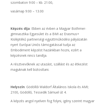
szombaton 9:00 – kb. 21:00,
vasárnap 9:00 – 13.00
Képzés díja
: Ebben az évben a Magyar Bothmer-
gimnasztika Egyesület és a BMI az Erasmus+
Kisléptékű partnerségi együttműködési pályázatán
nyert Európai Uniós támogatással tudja az
Embodiment képzést hazánkban hozni, ezért a
képzésnek nincs tandíja.
A résztvevőknek az utazást, szállást és az étkezést
maguknak kell biztosítani.
Helyszín
: Gödöllői Waldorf Általános Iskola és AMI;
2100, Gödöllő, Tessedik Sámuel út 4.
A képzés angol nyelven fog folyni, igény szerint magyar